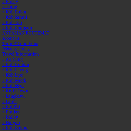
» Railay
» Trang
» Koh Bulon
» Koh Samui
» Koh Tao
» Koh Phangan
ANDAMAN ROUTEMAP
About us
Term & Conditions
Privacy Policy
Travel Information
» Ao Nang
» Koh Kradan
» Koh Libong
» Koh Lipe
» Koh Mook
» Koh Ngai
» Krabi Town
» Langkawi
» Lanta
» Phi Phi
» Phuket
» Railay
» Hatyao
» Koh Bulone